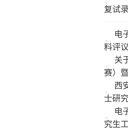
复试录.
电
料评议.
关
赛）暨第
西
士研究.
电
究生工.