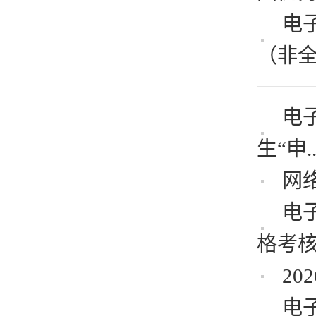
电
（非全.
电
生“申..
网
电
格考核.
2
电